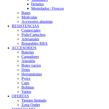
Helados
Mentolados / Frescos
Bases
Moléculas
Accesorios alquimia
RESISTENCIAS
Comerciales
Pods/Cartuchos
Artesanales
Reparables RBA
ACCESORIOS
Baterías
Cargadores
Algodón
Botes vacíos
Drips
Herramientas
Pyrex
Caps
Bobinas
Varios
OFERTAS
Tiempo límitado
Zona Outlet