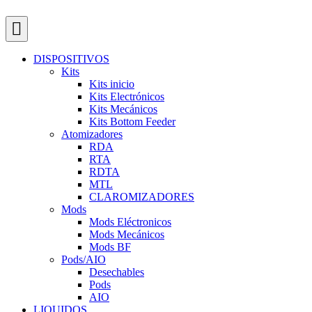
DISPOSITIVOS
Kits
Kits inicio
Kits Electrónicos
Kits Mecánicos
Kits Bottom Feeder
Atomizadores
RDA
RTA
RDTA
MTL
CLAROMIZADORES
Mods
Mods Eléctronicos
Mods Mecánicos
Mods BF
Pods/AIO
Desechables
Pods
AIO
LIQUIDOS