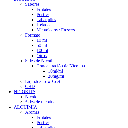
Sabores
Frutales
Postres
Tabaquiles
Helados
Mentolados / Frescos
Formato
10 ml
50 ml
100ml
Otros
Sales de Nicotina
Concentración de Nicotina
10ml/ml
20mg/ml
Líquidos Low Cost
CBD
NICOKITS
Nicokits
Sales de nicotina
ALQUIMIA
Aromas
Frutales
Postres
Tabaquiles