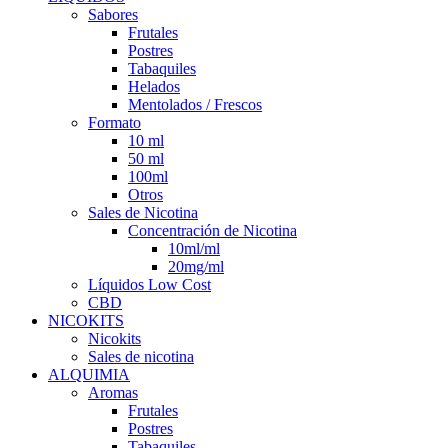
Sabores
Frutales
Postres
Tabaquiles
Helados
Mentolados / Frescos
Formato
10 ml
50 ml
100ml
Otros
Sales de Nicotina
Concentración de Nicotina
10ml/ml
20mg/ml
Líquidos Low Cost
CBD
NICOKITS
Nicokits
Sales de nicotina
ALQUIMIA
Aromas
Frutales
Postres
Tabaquiles