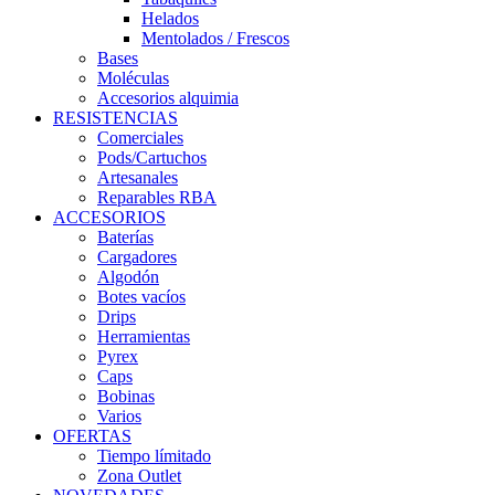
Helados
Mentolados / Frescos
Bases
Moléculas
Accesorios alquimia
RESISTENCIAS
Comerciales
Pods/Cartuchos
Artesanales
Reparables RBA
ACCESORIOS
Baterías
Cargadores
Algodón
Botes vacíos
Drips
Herramientas
Pyrex
Caps
Bobinas
Varios
OFERTAS
Tiempo límitado
Zona Outlet