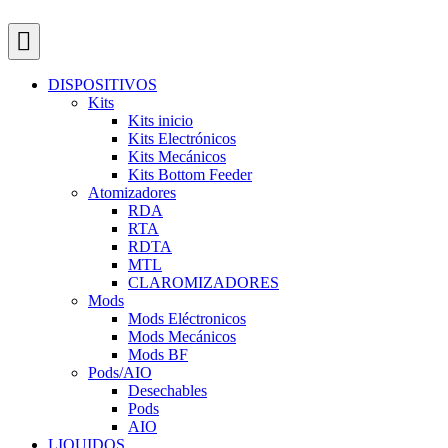
DISPOSITIVOS
Kits
Kits inicio
Kits Electrónicos
Kits Mecánicos
Kits Bottom Feeder
Atomizadores
RDA
RTA
RDTA
MTL
CLAROMIZADORES
Mods
Mods Eléctronicos
Mods Mecánicos
Mods BF
Pods/AIO
Desechables
Pods
AIO
LIQUIDOS