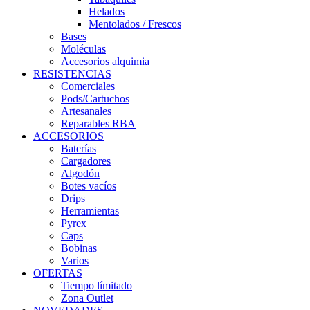
Helados
Mentolados / Frescos
Bases
Moléculas
Accesorios alquimia
RESISTENCIAS
Comerciales
Pods/Cartuchos
Artesanales
Reparables RBA
ACCESORIOS
Baterías
Cargadores
Algodón
Botes vacíos
Drips
Herramientas
Pyrex
Caps
Bobinas
Varios
OFERTAS
Tiempo límitado
Zona Outlet