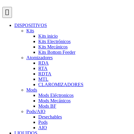
DISPOSITIVOS
Kits
Kits inicio
Kits Electrónicos
Kits Mecánicos
Kits Bottom Feeder
Atomizadores
RDA
RTA
RDTA
MTL
CLAROMIZADORES
Mods
Mods Eléctronicos
Mods Mecánicos
Mods BF
Pods/AIO
Desechables
Pods
AIO
LIQUIDOS