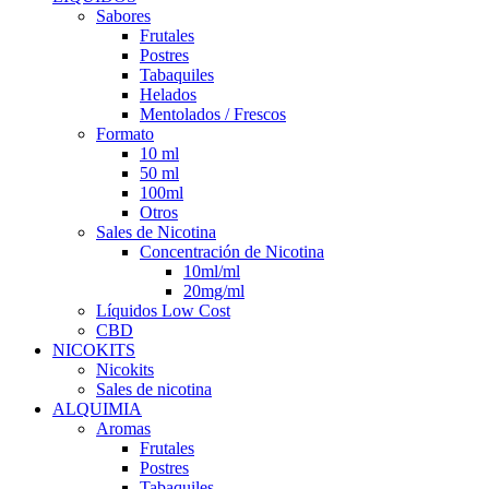
Sabores
Frutales
Postres
Tabaquiles
Helados
Mentolados / Frescos
Formato
10 ml
50 ml
100ml
Otros
Sales de Nicotina
Concentración de Nicotina
10ml/ml
20mg/ml
Líquidos Low Cost
CBD
NICOKITS
Nicokits
Sales de nicotina
ALQUIMIA
Aromas
Frutales
Postres
Tabaquiles