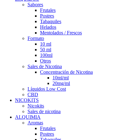
Sabores
Frutales
Postres
Tabaquiles
Helados
Mentolados / Frescos
Formato
10 ml
50 ml
100ml
Otros
Sales de Nicotina
Concentración de Nicotina
10ml/ml
20mg/ml
Líquidos Low Cost
CBD
NICOKITS
Nicokits
Sales de nicotina
ALQUIMIA
Aromas
Frutales
Postres
Tabaquiles