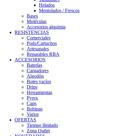
Helados
Mentolados / Frescos
Bases
Moléculas
Accesorios alquimia
RESISTENCIAS
Comerciales
Pods/Cartuchos
Artesanales
Reparables RBA
ACCESORIOS
Baterías
Cargadores
Algodón
Botes vacíos
Drips
Herramientas
Pyrex
Caps
Bobinas
Varios
OFERTAS
Tiempo límitado
Zona Outlet