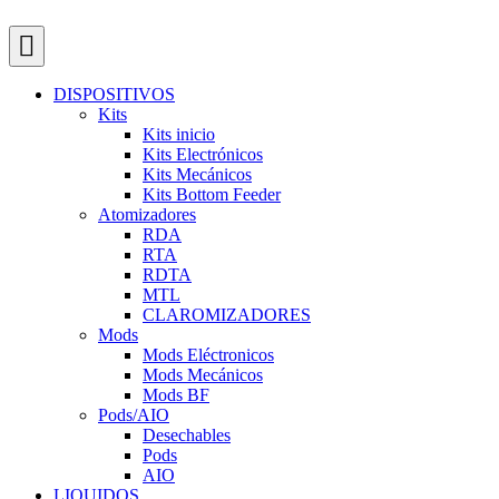
DISPOSITIVOS
Kits
Kits inicio
Kits Electrónicos
Kits Mecánicos
Kits Bottom Feeder
Atomizadores
RDA
RTA
RDTA
MTL
CLAROMIZADORES
Mods
Mods Eléctronicos
Mods Mecánicos
Mods BF
Pods/AIO
Desechables
Pods
AIO
LIQUIDOS