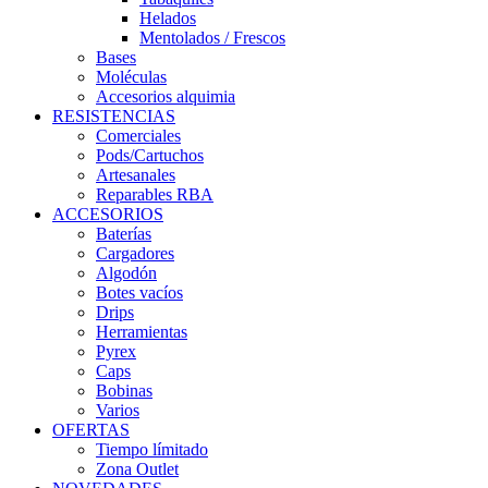
Helados
Mentolados / Frescos
Bases
Moléculas
Accesorios alquimia
RESISTENCIAS
Comerciales
Pods/Cartuchos
Artesanales
Reparables RBA
ACCESORIOS
Baterías
Cargadores
Algodón
Botes vacíos
Drips
Herramientas
Pyrex
Caps
Bobinas
Varios
OFERTAS
Tiempo límitado
Zona Outlet