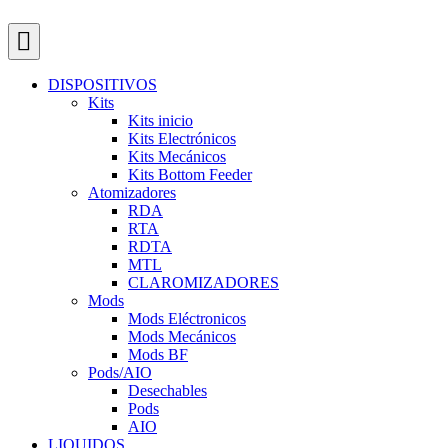
DISPOSITIVOS
Kits
Kits inicio
Kits Electrónicos
Kits Mecánicos
Kits Bottom Feeder
Atomizadores
RDA
RTA
RDTA
MTL
CLAROMIZADORES
Mods
Mods Eléctronicos
Mods Mecánicos
Mods BF
Pods/AIO
Desechables
Pods
AIO
LIQUIDOS