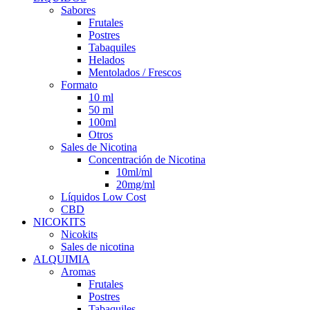
Sabores
Frutales
Postres
Tabaquiles
Helados
Mentolados / Frescos
Formato
10 ml
50 ml
100ml
Otros
Sales de Nicotina
Concentración de Nicotina
10ml/ml
20mg/ml
Líquidos Low Cost
CBD
NICOKITS
Nicokits
Sales de nicotina
ALQUIMIA
Aromas
Frutales
Postres
Tabaquiles