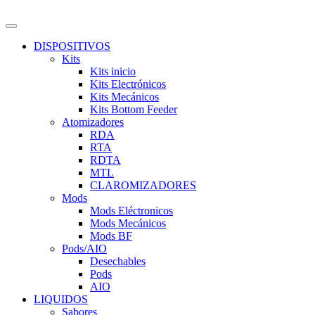
DISPOSITIVOS
Kits
Kits inicio
Kits Electrónicos
Kits Mecánicos
Kits Bottom Feeder
Atomizadores
RDA
RTA
RDTA
MTL
CLAROMIZADORES
Mods
Mods Eléctronicos
Mods Mecánicos
Mods BF
Pods/AIO
Desechables
Pods
AIO
LIQUIDOS
Sabores