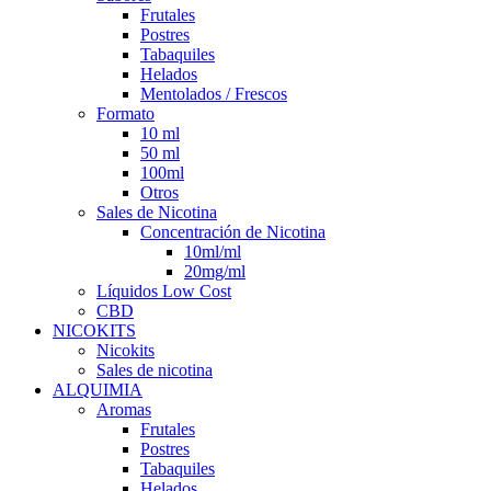
Frutales
Postres
Tabaquiles
Helados
Mentolados / Frescos
Formato
10 ml
50 ml
100ml
Otros
Sales de Nicotina
Concentración de Nicotina
10ml/ml
20mg/ml
Líquidos Low Cost
CBD
NICOKITS
Nicokits
Sales de nicotina
ALQUIMIA
Aromas
Frutales
Postres
Tabaquiles
Helados