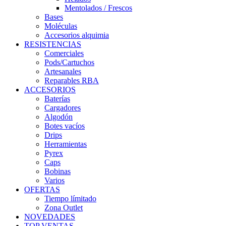
Mentolados / Frescos
Bases
Moléculas
Accesorios alquimia
RESISTENCIAS
Comerciales
Pods/Cartuchos
Artesanales
Reparables RBA
ACCESORIOS
Baterías
Cargadores
Algodón
Botes vacíos
Drips
Herramientas
Pyrex
Caps
Bobinas
Varios
OFERTAS
Tiempo límitado
Zona Outlet
NOVEDADES
TOP VENTAS