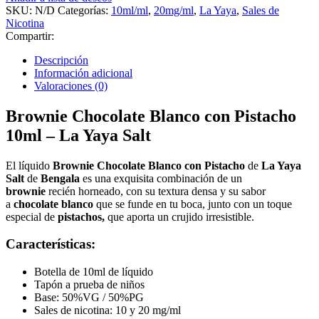
SKU:
N/D
Categorías:
10ml/ml
,
20mg/ml
,
La Yaya
,
Sales de
Nicotina
Compartir:
Descripción
Información adicional
Valoraciones (0)
Brownie Chocolate Blanco con Pistacho
10ml – La Yaya Salt
El líquido
Brownie Chocolate Blanco con Pistacho
de
La Yaya
Salt
de
Bengala
es una exquisita combinación de un
brownie
recién horneado, con su textura densa y su sabor
a
chocolate blanco
que se funde en tu boca, junto con un toque
especial de
pistachos,
que aporta un crujido irresistible.
Características:
Botella de 10ml de líquido
Tapón a prueba de niños
Base: 50%VG / 50%PG
Sales de nicotina: 10 y 20 mg/ml