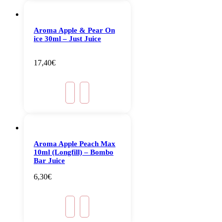
Aroma Apple & Pear On
ice 30ml – Just Juice
17,40
€
Aroma Apple Peach Max
10ml (Longfill) – Bombo
Bar Juice
6,30
€