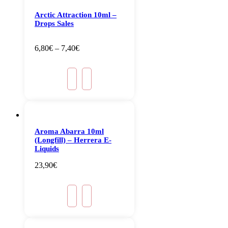
Arctic Attraction 10ml –
Drops Sales
6,80
€
–
7,40
€
Aroma Abarra 10ml
(Longfill) – Herrera E-
Liquids
23,90
€