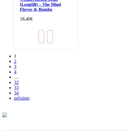
(Longfill) – The Mind
Flayer & Bombo
18,40
€
1
2
3
4
…
32
33
34
próximo