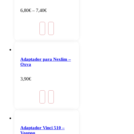
6,80
€
–
7,40
€
Adaptador para Nexlim –
Oxva
3,90
€
Adaptador Vinci 510 –
Voopoo