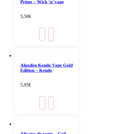
Prime – Wick ‘n’ vape
5,50
€
Algodón Kendo Vape Gold
Edition – Kendo
5,95
€
Alicates de corte – Coil