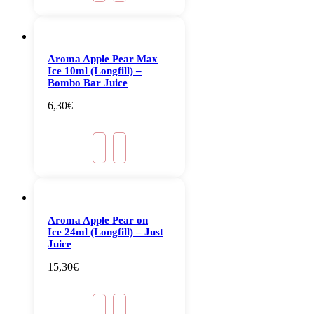
Aroma Apple Pear Max
Ice 10ml (Longfill) –
Bombo Bar Juice
6,30
€
Aroma Apple Pear on
Ice 24ml (Longfill) – Just
Juice
15,30
€