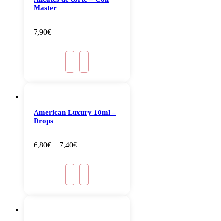
Master
7,90
€
American Luxury 10ml –
Drops
6,80
€
–
7,40
€