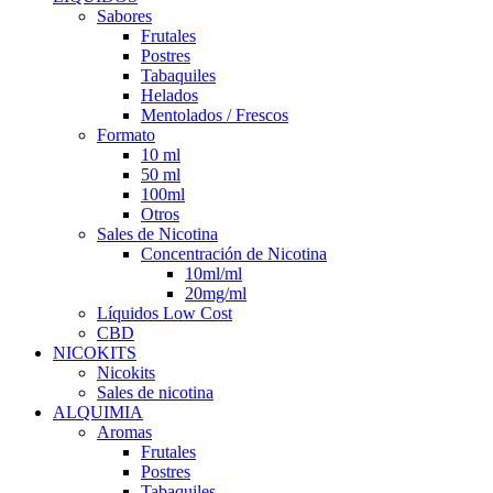
Sabores
Frutales
Postres
Tabaquiles
Helados
Mentolados / Frescos
Formato
10 ml
50 ml
100ml
Otros
Sales de Nicotina
Concentración de Nicotina
10ml/ml
20mg/ml
Líquidos Low Cost
CBD
NICOKITS
Nicokits
Sales de nicotina
ALQUIMIA
Aromas
Frutales
Postres
Tabaquiles