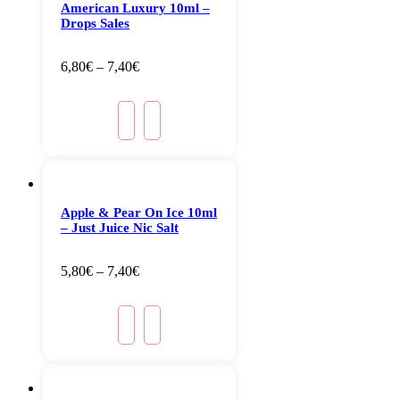
American Luxury 10ml –
Drops Sales
6,80
€
–
7,40
€
Apple & Pear On Ice 10ml
– Just Juice Nic Salt
5,80
€
–
7,40
€