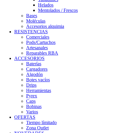
Helados
Mentolados / Frescos
Bases
Moléculas
Accesorios alquimia
RESISTENCIAS
Comerciales
Pods/Cartuchos
Artesanales
Reparables RBA
ACCESORIOS
Baterías
Cargadores
Algodón
Botes vacíos
Drips
Herramientas
Pyrex
Caps
Bobinas
Varios
OFERTAS
Tiempo límitado
Zona Outlet