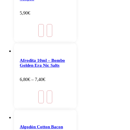
5,90
€
Afrodita 10ml – Bombo
Golden Era Nic Salts
6,80
€
–
7,40
€
Algodón Cotton Bacon