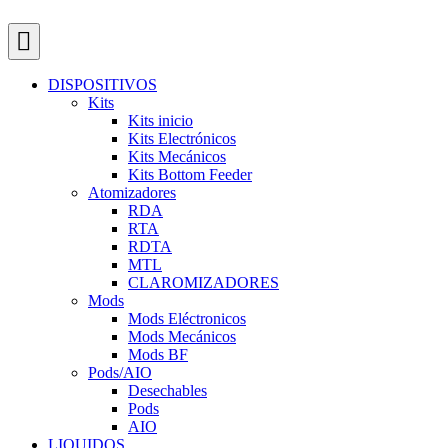
DISPOSITIVOS
Kits
Kits inicio
Kits Electrónicos
Kits Mecánicos
Kits Bottom Feeder
Atomizadores
RDA
RTA
RDTA
MTL
CLAROMIZADORES
Mods
Mods Eléctronicos
Mods Mecánicos
Mods BF
Pods/AIO
Desechables
Pods
AIO
LIQUIDOS