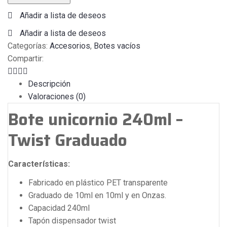
240ml
Añadir a lista de deseos
-
Twist
Añadir a lista de deseos
Graduado
Categorías:
Accesorios
,
Botes vacíos
cantidad
Compartir:
Descripción
Valoraciones (0)
Bote unicornio 240ml –
Twist Graduado
Características:
Fabricado en plástico PET transparente
Graduado de 10ml en 10ml y en Onzas.
Capacidad 240ml
Tapón dispensador twist