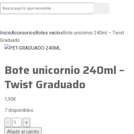
Tramitar pedido
Inicio
Accesorios
Botes vacíos
Bote unicornio 240ml – Twist
Graduado
Bote unicornio 240ml –
Twist Graduado
1,95
€
7 disponibles
Bote
-
+
unicornio
Añadir al carrito