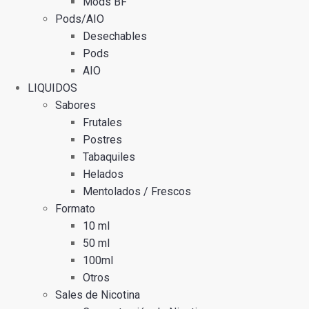
Mods BF
Pods/AIO
Desechables
Pods
AIO
LIQUIDOS
Sabores
Frutales
Postres
Tabaquiles
Helados
Mentolados / Frescos
Formato
10 ml
50 ml
100ml
Otros
Sales de Nicotina