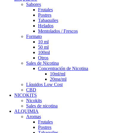
Sabores
Frutales
Postres
Tabaquiles
Helados
Mentolados / Frescos
Formato
10 ml
50 ml
100ml
Otros
Sales de Nicotina
Concentración de Nicotina
10ml/ml
20mg/ml
Líquidos Low Cost
CBD
NICOKITS
Nicokits
Sales de nicotina
ALQUIMIA
Aromas
Frutales
Postres
Tabaquiles