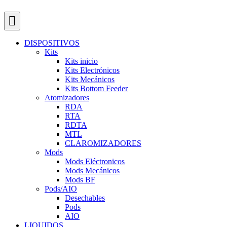
DISPOSITIVOS
Kits
Kits inicio
Kits Electrónicos
Kits Mecánicos
Kits Bottom Feeder
Atomizadores
RDA
RTA
RDTA
MTL
CLAROMIZADORES
Mods
Mods Eléctronicos
Mods Mecánicos
Mods BF
Pods/AIO
Desechables
Pods
AIO
LIQUIDOS