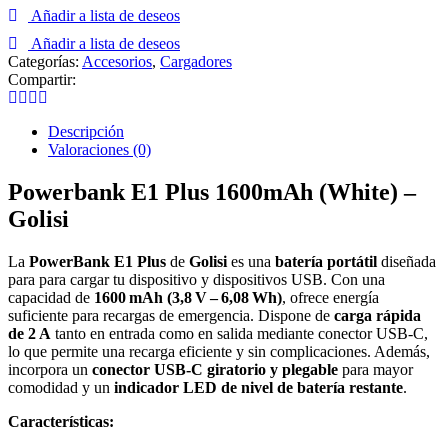
Añadir a lista de deseos
1600mAh
(White)
Añadir a lista de deseos
-
Categorías:
Accesorios
,
Cargadores
Golisi
Compartir:
cantidad
Descripción
Valoraciones (0)
Powerbank E1 Plus 1600mAh (White) –
Golisi
La
PowerBank E1 Plus
de
Golisi
es una
batería portátil
diseñada
para para cargar tu dispositivo y dispositivos USB. Con una
capacidad de
1600 mAh (3,8 V – 6,08 Wh)
, ofrece energía
suficiente para recargas de emergencia. Dispone de
carga rápida
de 2 A
tanto en entrada como en salida mediante conector USB‑C,
lo que permite una recarga eficiente y sin complicaciones. Además,
incorpora un
conector USB‑C giratorio y plegable
para mayor
comodidad y un
indicador LED de nivel de batería restante
.
Características: