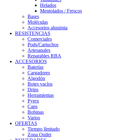
Helados
Mentolados / Frescos
Bases
Moléculas
Accesorios alquimia
RESISTENCIAS
Comerciales
Pods/Cartuchos
Artesanales
Reparables RBA
ACCESORIOS
Baterías
Cargadores
Algodón
Botes vacíos
Drips
Herramientas
Pyrex
Caps
Bobinas
Varios
OFERTAS
Tiempo límitado
Zona Outlet