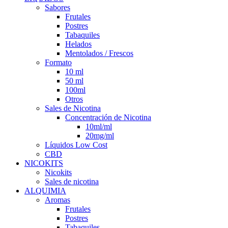
Sabores
Frutales
Postres
Tabaquiles
Helados
Mentolados / Frescos
Formato
10 ml
50 ml
100ml
Otros
Sales de Nicotina
Concentración de Nicotina
10ml/ml
20mg/ml
Líquidos Low Cost
CBD
NICOKITS
Nicokits
Sales de nicotina
ALQUIMIA
Aromas
Frutales
Postres
Tabaquiles