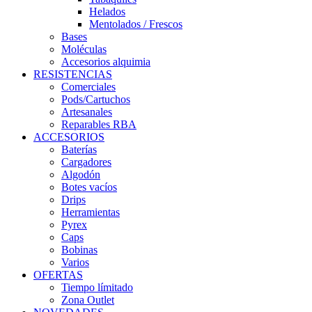
Helados
Mentolados / Frescos
Bases
Moléculas
Accesorios alquimia
RESISTENCIAS
Comerciales
Pods/Cartuchos
Artesanales
Reparables RBA
ACCESORIOS
Baterías
Cargadores
Algodón
Botes vacíos
Drips
Herramientas
Pyrex
Caps
Bobinas
Varios
OFERTAS
Tiempo límitado
Zona Outlet