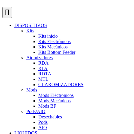
DISPOSITIVOS
Kits
Kits inicio
Kits Electrónicos
Kits Mecánicos
Kits Bottom Feeder
Atomizadores
RDA
RTA
RDTA
MTL
CLAROMIZADORES
Mods
Mods Eléctronicos
Mods Mecánicos
Mods BF
Pods/AIO
Desechables
Pods
AIO
LIQUIDOS