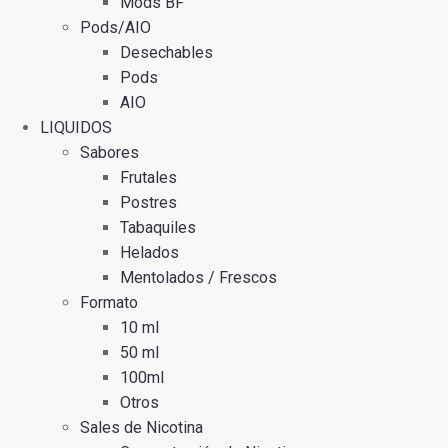
Mods BF
Pods/AIO
Desechables
Pods
AIO
LIQUIDOS
Sabores
Frutales
Postres
Tabaquiles
Helados
Mentolados / Frescos
Formato
10 ml
50 ml
100ml
Otros
Sales de Nicotina