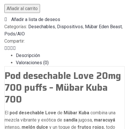
Añadir al carrito
Añadir a lista de deseos
Categorías:
Desechables
,
Dispositivos
,
Mübar Eden Beast
,
Pods/AIO
Compartir:
Descripción
Valoraciones (0)
Pod desechable Love 20mg
700 puffs – Mübar Kuba
700
El
pod desechable Love
de
Mübar Kuba
combina una
mezcla vibrante y exótica de
sandía
jugosa,
maracuyá
intenso,
melón dulce
y un toque de
frutos rojos
, todo