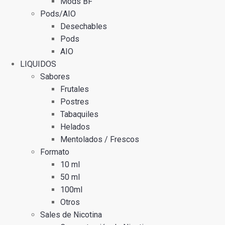
Mods BF
Pods/AIO
Desechables
Pods
AIO
LIQUIDOS
Sabores
Frutales
Postres
Tabaquiles
Helados
Mentolados / Frescos
Formato
10 ml
50 ml
100ml
Otros
Sales de Nicotina