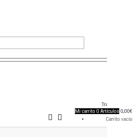
Conectarse
Login
Mi cuenta
Tramitar pedido
Mi carrito
0
Artículos
0,00
€
Carrito vacío