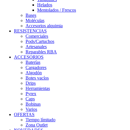
Helados
Mentolados / Frescos
Bases
Moléculas
Accesorios alquimia
RESISTENCIAS
Comerciales
Pods/Cartuchos
Artesanales
Reparables RBA
ACCESORIOS
Baterías
Cargadores
Algodón
Botes vacíos
Drips
Herramientas
Pyrex
Caps
Bobinas
Varios
OFERTAS
Tiempo límitado
Zona Outlet