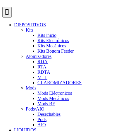
DISPOSITIVOS
Kits
Kits inicio
Kits Electrónicos
Kits Mecánicos
Kits Bottom Feeder
Atomizadores
RDA
RTA
RDTA
MTL
CLAROMIZADORES
Mods
Mods Eléctronicos
Mods Mecánicos
Mods BF
Pods/AIO
Desechables
Pods
AIO
LIQUIDOS