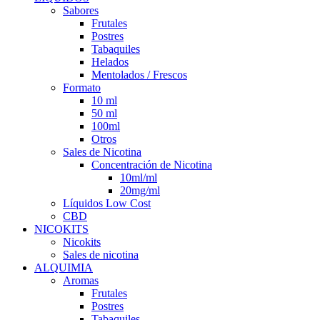
Sabores
Frutales
Postres
Tabaquiles
Helados
Mentolados / Frescos
Formato
10 ml
50 ml
100ml
Otros
Sales de Nicotina
Concentración de Nicotina
10ml/ml
20mg/ml
Líquidos Low Cost
CBD
NICOKITS
Nicokits
Sales de nicotina
ALQUIMIA
Aromas
Frutales
Postres
Tabaquiles