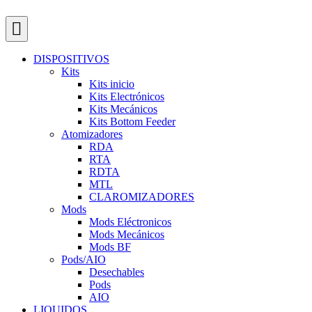
DISPOSITIVOS
Kits
Kits inicio
Kits Electrónicos
Kits Mecánicos
Kits Bottom Feeder
Atomizadores
RDA
RTA
RDTA
MTL
CLAROMIZADORES
Mods
Mods Eléctronicos
Mods Mecánicos
Mods BF
Pods/AIO
Desechables
Pods
AIO
LIQUIDOS