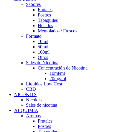
Sabores
Frutales
Postres
Tabaquiles
Helados
Mentolados / Frescos
Formato
10 ml
50 ml
100ml
Otros
Sales de Nicotina
Concentración de Nicotina
10ml/ml
20mg/ml
Líquidos Low Cost
CBD
NICOKITS
Nicokits
Sales de nicotina
ALQUIMIA
Aromas
Frutales
Postres
Tabaquiles