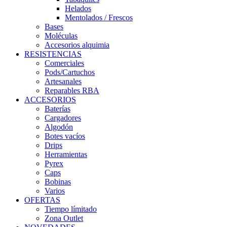
Helados
Mentolados / Frescos
Bases
Moléculas
Accesorios alquimia
RESISTENCIAS
Comerciales
Pods/Cartuchos
Artesanales
Reparables RBA
ACCESORIOS
Baterías
Cargadores
Algodón
Botes vacíos
Drips
Herramientas
Pyrex
Caps
Bobinas
Varios
OFERTAS
Tiempo límitado
Zona Outlet