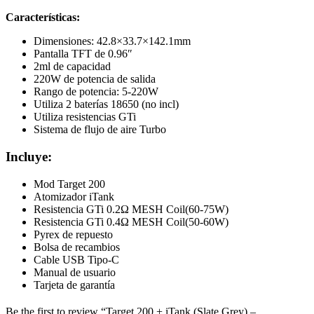
Características:
Dimensiones: 42.8×33.7×142.1mm
Pantalla TFT de 0.96″
2ml de capacidad
220W de potencia de salida
Rango de potencia: 5-220W
Utiliza 2 baterías 18650 (no incl)
Utiliza resistencias GTi
Sistema de flujo de aire Turbo
Incluye:
Mod Target 200
Atomizador iTank
Resistencia GTi 0.2Ω MESH Coil(60-75W)
Resistencia GTi 0.4Ω MESH Coil(50-60W)
Pyrex de repuesto
Bolsa de recambios
Cable USB Tipo-C
Manual de usuario
Tarjeta de garantía
Be the first to review “Target 200 + iTank (Slate Grey) –