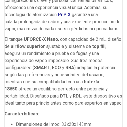
configuraciones clave y personalizar temas dinámicos,
ofreciendo una experiencia visual única. Además, su
tecnología de atomización
PnP X
garantiza una
calada prolongada de sabor y una excelente producción de
vapor, maximizando cada uso sin pérdidas ni quemaduras.
El tanque
UFORCE-X Nano
, con capacidad de 2 mL, diseño
de
airflow superior
ajustable y sistema de
top fill
,
asegura un rendimiento a prueba de fugas y una
experiencia de vapeo impecable. Sus tres modos
configurables (
SMART
,
ECO
y
RBA
) adaptan la potencia
según las preferencias y necesidades del usuario,
mientras que su compatibilidad con una
batería
18650
ofrece un equilibrio perfecto entre potencia y
portabilidad. Diseñado para
DTL
y
RDL
, este dispositivo es
ideal tanto para principiantes como para expertos en vapeo.
Características:
Dimensiones del mod: 33x28x143mm