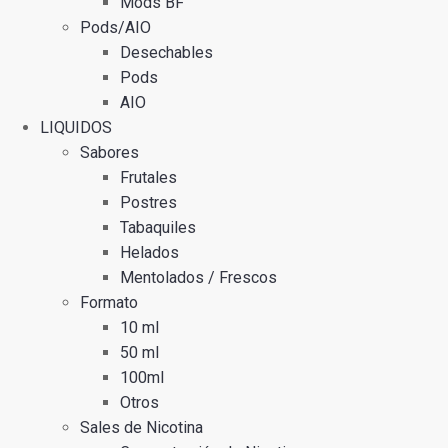
Mods BF
Pods/AIO
Desechables
Pods
AIO
LIQUIDOS
Sabores
Frutales
Postres
Tabaquiles
Helados
Mentolados / Frescos
Formato
10 ml
50 ml
100ml
Otros
Sales de Nicotina