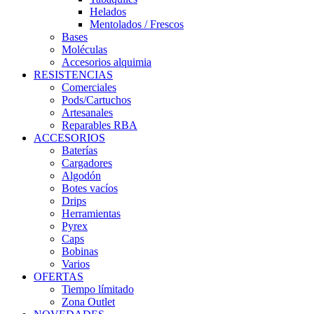
Helados
Mentolados / Frescos
Bases
Moléculas
Accesorios alquimia
RESISTENCIAS
Comerciales
Pods/Cartuchos
Artesanales
Reparables RBA
ACCESORIOS
Baterías
Cargadores
Algodón
Botes vacíos
Drips
Herramientas
Pyrex
Caps
Bobinas
Varios
OFERTAS
Tiempo límitado
Zona Outlet