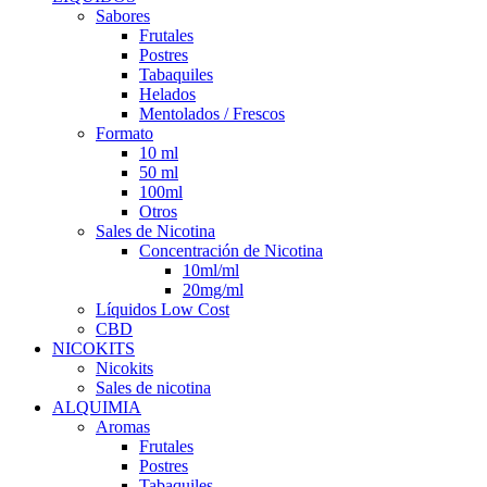
Sabores
Frutales
Postres
Tabaquiles
Helados
Mentolados / Frescos
Formato
10 ml
50 ml
100ml
Otros
Sales de Nicotina
Concentración de Nicotina
10ml/ml
20mg/ml
Líquidos Low Cost
CBD
NICOKITS
Nicokits
Sales de nicotina
ALQUIMIA
Aromas
Frutales
Postres
Tabaquiles