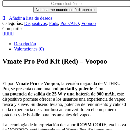
Añadir a lista de deseos
Categorías:
Dispositivos
,
Pods
,
Pods/AIO
,
Voopoo
Compartir:
Descripción
Valoraciones (0)
Vmate Pro Pod Kit (Red) – Voopoo
El pod
Vmate Pro
de
Voopoo
, la versión mejorada de V.THRU
Pro, se presenta como una pod
portátil y potente
. Con
una
potencia de salida de 25 W y una batería de 900 mAh
, este
dispositivo promete ofrecer a los usuarios una experiencia de vapeo
fresca y suave. Su diseño liviano, potencia de rendimiento y calidad
en la experiencia de sabor buscan convertirlo en el compañero
práctico y de bolsillo para los amantes del vapeo.
La tecnología de interpretación de sabor
iCOSM CODE
, exclusiva
de VOOPOO, está integrada en el Vmate Pro. Su ingeniosa