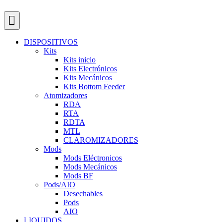
DISPOSITIVOS
Kits
Kits inicio
Kits Electrónicos
Kits Mecánicos
Kits Bottom Feeder
Atomizadores
RDA
RTA
RDTA
MTL
CLAROMIZADORES
Mods
Mods Eléctronicos
Mods Mecánicos
Mods BF
Pods/AIO
Desechables
Pods
AIO
LIQUIDOS