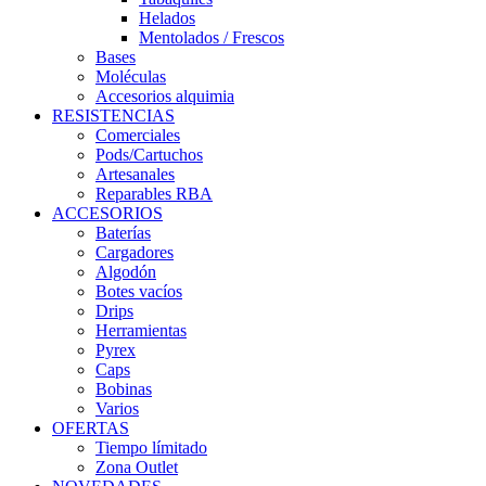
Helados
Mentolados / Frescos
Bases
Moléculas
Accesorios alquimia
RESISTENCIAS
Comerciales
Pods/Cartuchos
Artesanales
Reparables RBA
ACCESORIOS
Baterías
Cargadores
Algodón
Botes vacíos
Drips
Herramientas
Pyrex
Caps
Bobinas
Varios
OFERTAS
Tiempo límitado
Zona Outlet