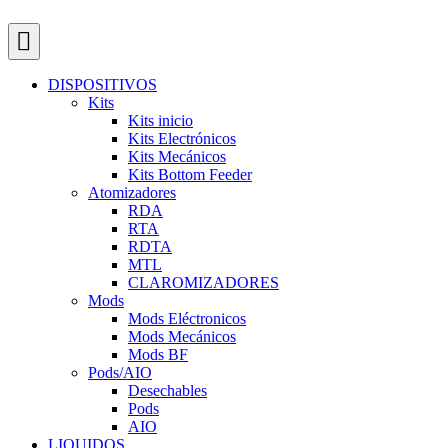
DISPOSITIVOS
Kits
Kits inicio
Kits Electrónicos
Kits Mecánicos
Kits Bottom Feeder
Atomizadores
RDA
RTA
RDTA
MTL
CLAROMIZADORES
Mods
Mods Eléctronicos
Mods Mecánicos
Mods BF
Pods/AIO
Desechables
Pods
AIO
LIQUIDOS