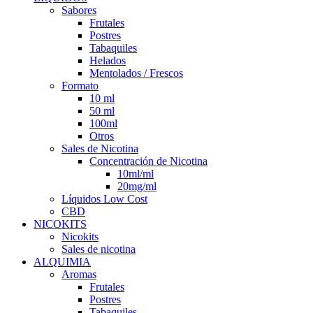
Sabores
Frutales
Postres
Tabaquiles
Helados
Mentolados / Frescos
Formato
10 ml
50 ml
100ml
Otros
Sales de Nicotina
Concentración de Nicotina
10ml/ml
20mg/ml
Líquidos Low Cost
CBD
NICOKITS
Nicokits
Sales de nicotina
ALQUIMIA
Aromas
Frutales
Postres
Tabaquiles