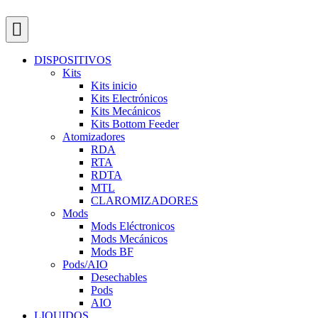
DISPOSITIVOS
Kits
Kits inicio
Kits Electrónicos
Kits Mecánicos
Kits Bottom Feeder
Atomizadores
RDA
RTA
RDTA
MTL
CLAROMIZADORES
Mods
Mods Eléctronicos
Mods Mecánicos
Mods BF
Pods/AIO
Desechables
Pods
AIO
LIQUIDOS