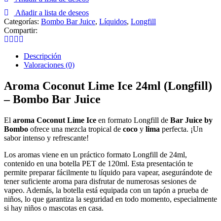
24ml
Añadir a lista de deseos
(Longfill)
Categorías:
Bombo Bar Juice
,
Líquidos
,
Longfill
-
Compartir:
Bombo
Bar
Juice
Descripción
cantidad
Valoraciones (0)
Aroma Coconut Lime Ice 24ml (Longfill)
– Bombo Bar Juice
El
aroma Coconut Lime Ice
en formato Longfill de
Bar Juice by
Bombo
ofrece una mezcla tropical de
coco
y
lima
perfecta. ¡Un
sabor intenso y refrescante!
Los aromas viene en un práctico formato Longfill de 24ml,
contenido en una botella PET de 120ml. Esta presentación te
permite preparar fácilmente tu líquido para vapear, asegurándote de
tener suficiente aroma para disfrutar de numerosas sesiones de
vapeo. Además, la botella está equipada con un tapón a prueba de
niños, lo que garantiza la seguridad en todo momento, especialmente
si hay niños o mascotas en casa.