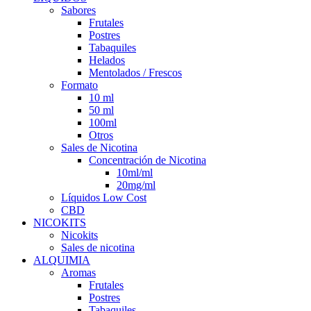
Sabores
Frutales
Postres
Tabaquiles
Helados
Mentolados / Frescos
Formato
10 ml
50 ml
100ml
Otros
Sales de Nicotina
Concentración de Nicotina
10ml/ml
20mg/ml
Líquidos Low Cost
CBD
NICOKITS
Nicokits
Sales de nicotina
ALQUIMIA
Aromas
Frutales
Postres
Tabaquiles