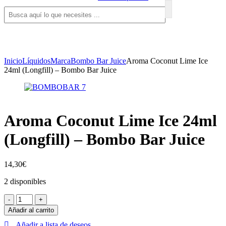
Inicio
Líquidos
Marca
Bombo Bar Juice
Aroma Coconut Lime Ice
24ml (Longfill) – Bombo Bar Juice
Aroma Coconut Lime Ice 24ml
(Longfill) – Bombo Bar Juice
14,30
€
2 disponibles
Aroma
-
+
Coconut
Añadir al carrito
Lime
Añadir a lista de deseos
Ice