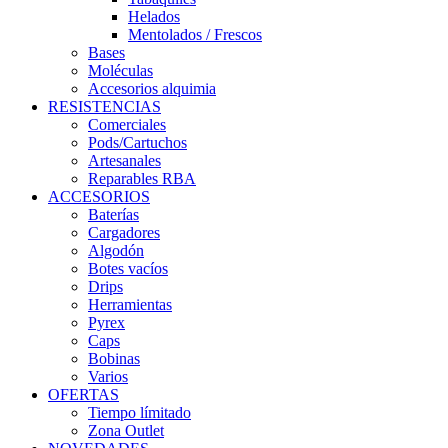
Helados
Mentolados / Frescos
Bases
Moléculas
Accesorios alquimia
RESISTENCIAS
Comerciales
Pods/Cartuchos
Artesanales
Reparables RBA
ACCESORIOS
Baterías
Cargadores
Algodón
Botes vacíos
Drips
Herramientas
Pyrex
Caps
Bobinas
Varios
OFERTAS
Tiempo límitado
Zona Outlet