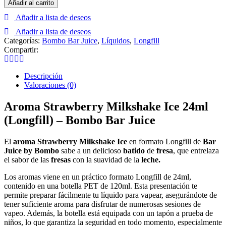
Añadir al carrito
Milkshake
Añadir a lista de deseos
Ice
24ml
Añadir a lista de deseos
(Longfill)
Categorías:
Bombo Bar Juice
,
Líquidos
,
Longfill
-
Compartir:
Bombo
Bar
Juice
Descripción
cantidad
Valoraciones (0)
Aroma Strawberry Milkshake Ice 24ml
(Longfill) – Bombo Bar Juice
El
aroma Strawberry Milkshake Ice
en formato Longfill de
Bar
Juice by Bombo
sabe a un delicioso
batido
de
fresa
, que entrelaza
el sabor de las
fresas
con la suavidad de la
leche.
Los aromas viene en un práctico formato Longfill de 24ml,
contenido en una botella PET de 120ml. Esta presentación te
permite preparar fácilmente tu líquido para vapear, asegurándote de
tener suficiente aroma para disfrutar de numerosas sesiones de
vapeo. Además, la botella está equipada con un tapón a prueba de
niños, lo que garantiza la seguridad en todo momento, especialmente