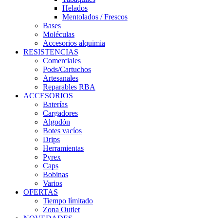
Helados
Mentolados / Frescos
Bases
Moléculas
Accesorios alquimia
RESISTENCIAS
Comerciales
Pods/Cartuchos
Artesanales
Reparables RBA
ACCESORIOS
Baterías
Cargadores
Algodón
Botes vacíos
Drips
Herramientas
Pyrex
Caps
Bobinas
Varios
OFERTAS
Tiempo límitado
Zona Outlet