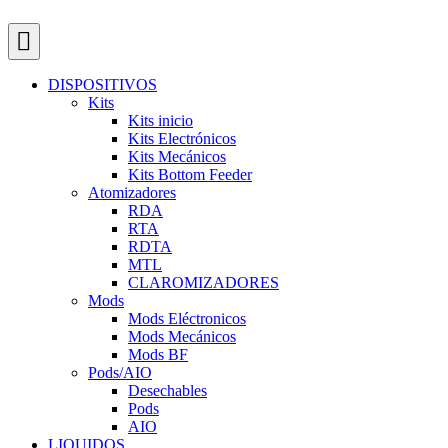
DISPOSITIVOS
Kits
Kits inicio
Kits Electrónicos
Kits Mecánicos
Kits Bottom Feeder
Atomizadores
RDA
RTA
RDTA
MTL
CLAROMIZADORES
Mods
Mods Eléctronicos
Mods Mecánicos
Mods BF
Pods/AIO
Desechables
Pods
AIO
LIQUIDOS