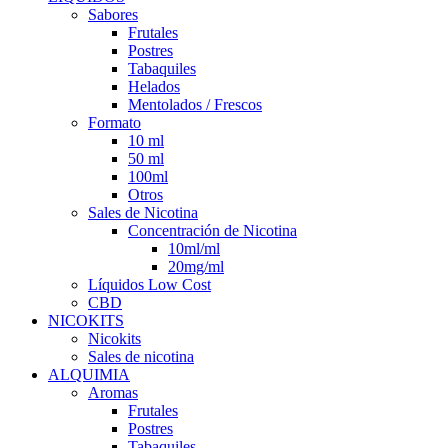
Sabores
Frutales
Postres
Tabaquiles
Helados
Mentolados / Frescos
Formato
10 ml
50 ml
100ml
Otros
Sales de Nicotina
Concentración de Nicotina
10ml/ml
20mg/ml
Líquidos Low Cost
CBD
NICOKITS
Nicokits
Sales de nicotina
ALQUIMIA
Aromas
Frutales
Postres
Tabaquiles