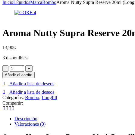
Inicio
Líquidos
Marca
Bombo
Aroma Nutty Supra Reserve 20ml (Longf
Aroma Nutty Supra Reserve 20m
13,90
€
3 disponibles
Aroma
-
+
Nutty
Añadir al carrito
Supra
Añadir a lista de deseos
Reserve
20ml
Añadir a lista de deseos
(Longfill)
Categorías:
Bombo
,
Longfill
-
Compartir:
Platinum
Tobaccos
by
Descripción
Bombo
Valoraciones (0)
Core
Edition