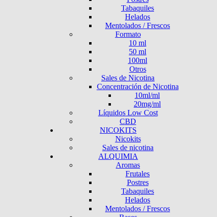
Tabaquiles
Helados
Mentolados / Frescos
Formato
10 ml
50 ml
100ml
Otros
Sales de Nicotina
Concentración de Nicotina
10ml/ml
20mg/ml
Líquidos Low Cost
CBD
NICOKITS
Nicokits
Sales de nicotina
ALQUIMIA
Aromas
Frutales
Postres
Tabaquiles
Helados
Mentolados / Frescos