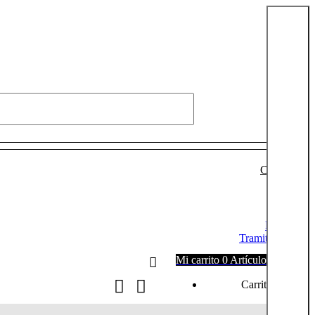
Conectarse
Login
Mi cuenta
Tramitar pedido
Mi carrito
0
Artículos
0,00
€
Carrito vacío