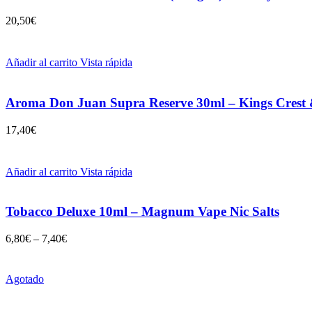
20,50
€
Añadir al carrito
Vista rápida
Aroma Don Juan Supra Reserve 30ml – Kings Cres
17,40
€
Añadir al carrito
Vista rápida
Tobacco Deluxe 10ml – Magnum Vape Nic Salts
6,80
€
–
7,40
€
Agotado