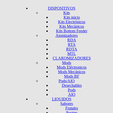
DISPOSITIVOS
Kits
Kits inicio
Kits Electrónicos
Kits Mecánicos
Kits Bottom Feeder
Atomizadores
RDA
RTA
RDTA
MTL
CLAROMIZADORES
Mods
Mods Eléctronicos
Mods Mecánicos
Mods BF
Pods/AIO
Desechables
Pods
AIO
LIQUIDOS
Sabores
Frutales
Postres