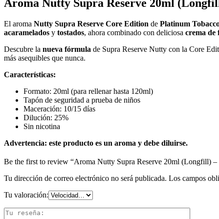
Aroma Nutty Supra Reserve 20ml (Longfil
cantidad
El aroma
Nutty Supra Reserve Core Edition
de
Platinum Tobacc
acaramelados
y
tostados
, ahora combinado con deliciosa
crema de f
Descubre la
nueva fórmula
de Supra Reserve Nutty con la Core Editi
más asequibles que nunca.
Características:
Formato: 20ml (para rellenar hasta 120ml)
Tapón de seguridad a prueba de niños
Maceración: 10/15 días
Dilución: 25%
Sin nicotina
Advertencia:
este producto es un aroma y debe diluirse.
Be the first to review “Aroma Nutty Supra Reserve 20ml (Longfill)
Tu dirección de correo electrónico no será publicada.
Los campos obli
Tu valoración: