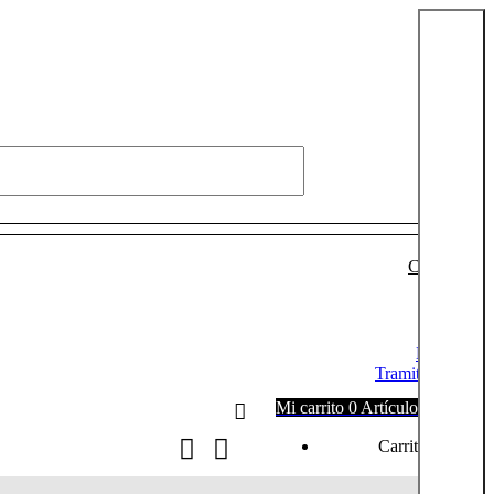
Conectarse
Login
Mi cuenta
Tramitar pedido
Mi carrito
0
Artículos
0,00
€
Carrito vacío