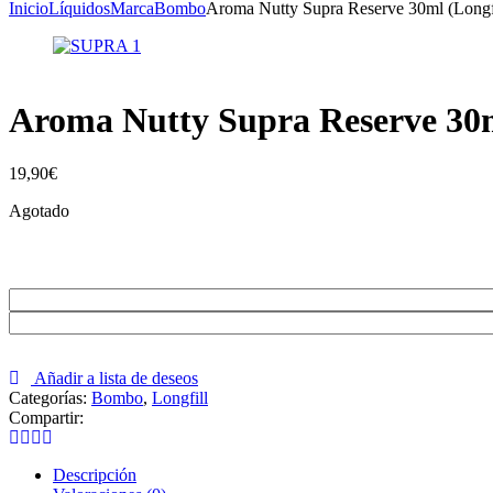
Inicio
Líquidos
Marca
Bombo
Aroma Nutty Supra Reserve 30ml (Longf
Aroma Nutty Supra Reserve 30m
19,90
€
Agotado
Añadir a lista de deseos
Categorías:
Bombo
,
Longfill
Compartir:
Descripción