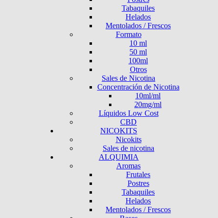
Tabaquiles
Helados
Mentolados / Frescos
Formato
10 ml
50 ml
100ml
Otros
Sales de Nicotina
Concentración de Nicotina
10ml/ml
20mg/ml
Líquidos Low Cost
CBD
NICOKITS
Nicokits
Sales de nicotina
ALQUIMIA
Aromas
Frutales
Postres
Tabaquiles
Helados
Mentolados / Frescos