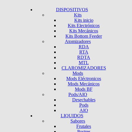
DISPOSITIVOS
Kits
Kits inicio
Kits Electrónicos
Kits Mecánicos
Kits Bottom Feeder
Atomizadores
RDA
RTA
RDTA
MTL
CLAROMIZADORES
Mods
Mods Eléctronicos
Mods Mecánicos
Mods BF
Pods/AIO
Desechables
Pods
AIO
LIQUIDOS
Sabores
Frutales
Postres