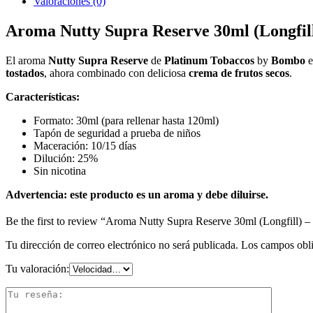
Valoraciones (0)
Aroma Nutty Supra Reserve 30ml (Longfil
El aroma
Nutty Supra Reserve
de
Platinum Tobaccos
by
Bombo
e
tostados
, ahora combinado con deliciosa
crema de frutos secos
.
Características:
Formato: 30ml (para rellenar hasta 120ml)
Tapón de seguridad a prueba de niños
Maceración: 10/15 días
Dilución: 25%
Sin nicotina
Advertencia:
este producto es un aroma y debe diluirse.
Be the first to review “Aroma Nutty Supra Reserve 30ml (Longfill)
Tu dirección de correo electrónico no será publicada.
Los campos obli
Tu valoración: