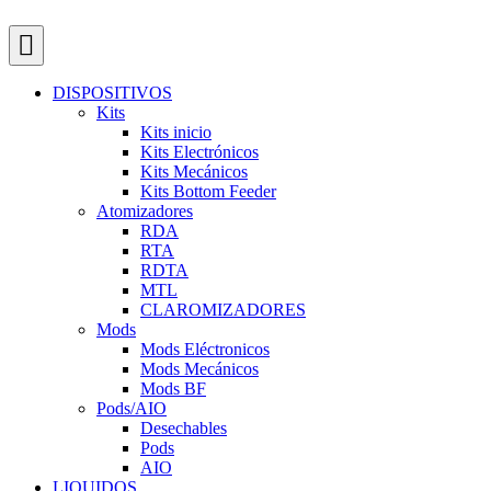
DISPOSITIVOS
Kits
Kits inicio
Kits Electrónicos
Kits Mecánicos
Kits Bottom Feeder
Atomizadores
RDA
RTA
RDTA
MTL
CLAROMIZADORES
Mods
Mods Eléctronicos
Mods Mecánicos
Mods BF
Pods/AIO
Desechables
Pods
AIO
LIQUIDOS