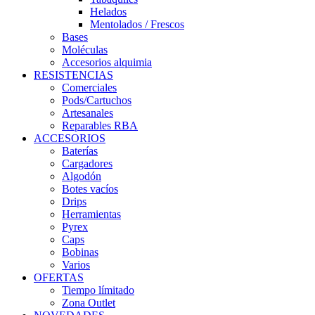
Helados
Mentolados / Frescos
Bases
Moléculas
Accesorios alquimia
RESISTENCIAS
Comerciales
Pods/Cartuchos
Artesanales
Reparables RBA
ACCESORIOS
Baterías
Cargadores
Algodón
Botes vacíos
Drips
Herramientas
Pyrex
Caps
Bobinas
Varios
OFERTAS
Tiempo límitado
Zona Outlet