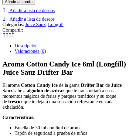
Añadir al carrito
Candy
Añadir a lista de deseos
Ice
6ml
Añadir a lista de deseos
(Longfill)
Categorías:
Juice Sauz
,
Longfill
–
Compartir:
Juice
Sauz
Drifter
Descripción
Bar
Valoraciones (0)
cantidad
Aroma Cotton Candy Ice 6ml (Longfill) –
Juice Sauz Drifter Bar
El aroma
Cotton Candy Ice
de la gama
Drifter Bar
de
Juice
Sauz
sabe a
algodón de azúcar
que te transportará a esos
momentos mágicos de ferias y parques temáticos y su toque
de
frescor
que te dejará una sensación refrescante en cada
exhalación.
Características:
Botella de 30 ml con 6ml de aroma
Tapón de seguridad a prueba de niños