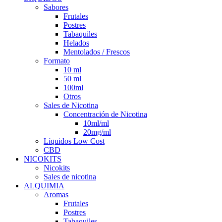
Sabores
Frutales
Postres
Tabaquiles
Helados
Mentolados / Frescos
Formato
10 ml
50 ml
100ml
Otros
Sales de Nicotina
Concentración de Nicotina
10ml/ml
20mg/ml
Líquidos Low Cost
CBD
NICOKITS
Nicokits
Sales de nicotina
ALQUIMIA
Aromas
Frutales
Postres
Tabaquiles