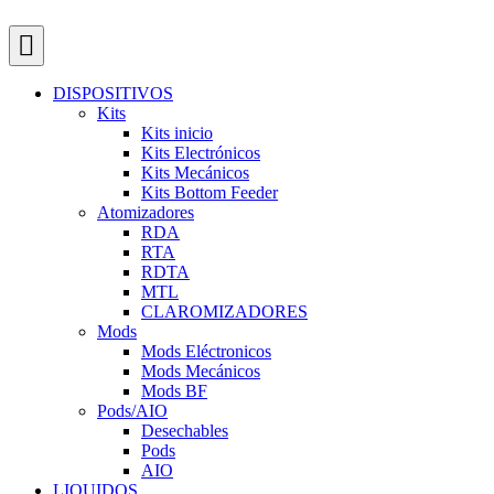
DISPOSITIVOS
Kits
Kits inicio
Kits Electrónicos
Kits Mecánicos
Kits Bottom Feeder
Atomizadores
RDA
RTA
RDTA
MTL
CLAROMIZADORES
Mods
Mods Eléctronicos
Mods Mecánicos
Mods BF
Pods/AIO
Desechables
Pods
AIO
LIQUIDOS