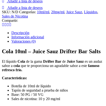
Añadir a lista de deseos
Juice
Sauz
Añadir a lista de deseos
Drifter
SKU:
N/D
Categorías:
10ml/ml
,
20mg/ml
,
Juice Sauz
,
Líquidos
,
Bar
Sales de Nicotina
Salts
Compartir:
cantidad
Descripción
Información adicional
Valoraciones (0)
Cola 10ml – Juice Sauz Drifter Bar Salts
El líquido
Cola
de la gama
Drifter Bar
de
Juice Sauz
es un audaz
sabor a
cola
que te proporciona un agradable sabor a este
famoso
refresco frío.
Características:
Botella de 10ml de líquido
Tapón de seguridad a prueba de niños
Base: 50 PG / 50 VG
Sales de nicotina: 10 y 20 mg/ml