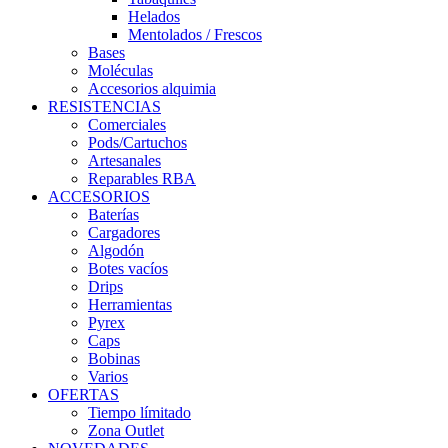
Helados
Mentolados / Frescos
Bases
Moléculas
Accesorios alquimia
RESISTENCIAS
Comerciales
Pods/Cartuchos
Artesanales
Reparables RBA
ACCESORIOS
Baterías
Cargadores
Algodón
Botes vacíos
Drips
Herramientas
Pyrex
Caps
Bobinas
Varios
OFERTAS
Tiempo límitado
Zona Outlet