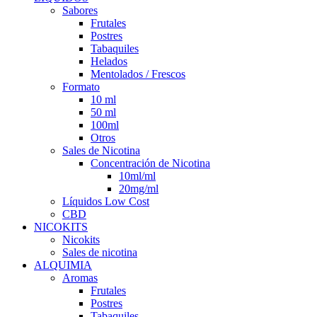
Sabores
Frutales
Postres
Tabaquiles
Helados
Mentolados / Frescos
Formato
10 ml
50 ml
100ml
Otros
Sales de Nicotina
Concentración de Nicotina
10ml/ml
20mg/ml
Líquidos Low Cost
CBD
NICOKITS
Nicokits
Sales de nicotina
ALQUIMIA
Aromas
Frutales
Postres
Tabaquiles