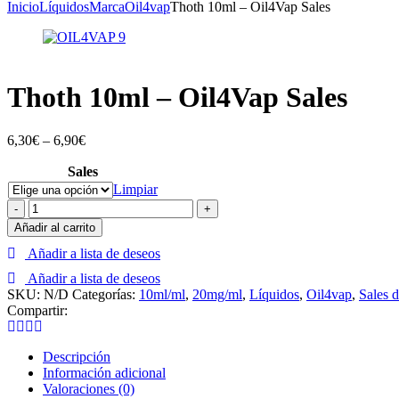
Inicio
Líquidos
Marca
Oil4vap
Thoth 10ml – Oil4Vap Sales
Thoth 10ml – Oil4Vap Sales
6,30
€
–
6,90
€
Sales
Limpiar
Thoth
-
+
10ml
Añadir al carrito
-
Añadir a lista de deseos
Oil4Vap
Sales
Añadir a lista de deseos
cantidad
SKU:
N/D
Categorías:
10ml/ml
,
20mg/ml
,
Líquidos
,
Oil4vap
,
Sales 
Compartir:
Descripción
Información adicional
Valoraciones (0)