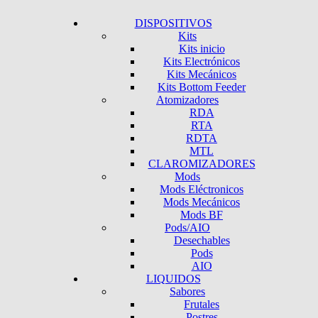
DISPOSITIVOS
Kits
Kits inicio
Kits Electrónicos
Kits Mecánicos
Kits Bottom Feeder
Atomizadores
RDA
RTA
RDTA
MTL
CLAROMIZADORES
Mods
Mods Eléctronicos
Mods Mecánicos
Mods BF
Pods/AIO
Desechables
Pods
AIO
LIQUIDOS
Sabores
Frutales
Postres