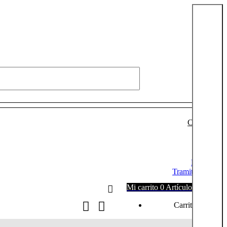
Conectarse
Login
Mi cuenta
Tramitar pedido
Mi carrito
0
Artículos
0,00
€
Carrito vacío