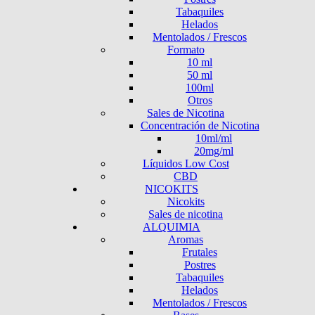
Tabaquiles
Helados
Mentolados / Frescos
Formato
10 ml
50 ml
100ml
Otros
Sales de Nicotina
Concentración de Nicotina
10ml/ml
20mg/ml
Líquidos Low Cost
CBD
NICOKITS
Nicokits
Sales de nicotina
ALQUIMIA
Aromas
Frutales
Postres
Tabaquiles
Helados
Mentolados / Frescos