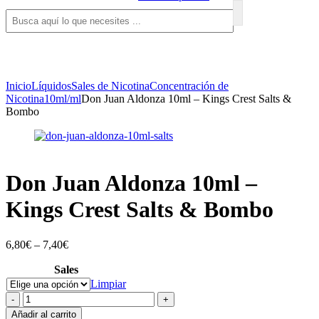
Inicio
Líquidos
Sales de Nicotina
Concentración de
Nicotina
10ml/ml
Don Juan Aldonza 10ml – Kings Crest Salts &
Bombo
Don Juan Aldonza 10ml –
Kings Crest Salts & Bombo
6,80
€
–
7,40
€
Sales
Limpiar
Don
-
+
Juan
Añadir al carrito