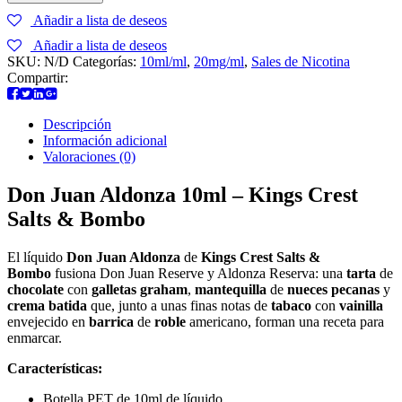
Aldonza
Añadir a lista de deseos
10ml
-
Añadir a lista de deseos
Kings
SKU:
N/D
Categorías:
10ml/ml
,
20mg/ml
,
Sales de Nicotina
Crest
Compartir:
Salts
&
Bombo
Descripción
cantidad
Información adicional
Valoraciones (0)
Don Juan Aldonza 10ml – Kings Crest
Salts & Bombo
El líquido
Don Juan Aldonza
de
Kings Crest Salts &
Bombo
fusiona Don Juan Reserve y Aldonza Reserva: una
tarta
de
chocolate
con
galletas graham
,
mantequilla
de
nueces pecanas
y
crema batida
que, junto a unas finas notas de
tabaco
con
vainilla
envejecido en
barrica
de
roble
americano, forman una receta para
enmarcar.
Características:
Botella PET de 10ml de líquido