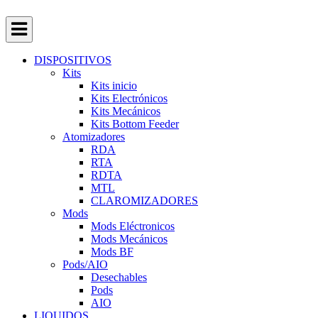
DISPOSITIVOS
Kits
Kits inicio
Kits Electrónicos
Kits Mecánicos
Kits Bottom Feeder
Atomizadores
RDA
RTA
RDTA
MTL
CLAROMIZADORES
Mods
Mods Eléctronicos
Mods Mecánicos
Mods BF
Pods/AIO
Desechables
Pods
AIO
LIQUIDOS