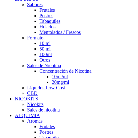
Sabores
Frutales
Postres
Tabaquiles
Helados
Mentolados / Frescos
Formato
10 ml
50 ml
100ml
Otros
Sales de Nicotina
Concentración de Nicotina
10ml/ml
20mg/ml
Líquidos Low Cost
CBD
NICOKITS
Nicokits
Sales de nicotina
ALQUIMIA
Aromas
Frutales
Postres
Tabaquiles