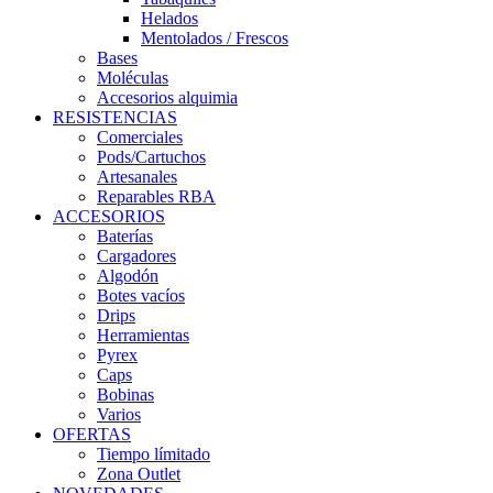
Helados
Mentolados / Frescos
Bases
Moléculas
Accesorios alquimia
RESISTENCIAS
Comerciales
Pods/Cartuchos
Artesanales
Reparables RBA
ACCESORIOS
Baterías
Cargadores
Algodón
Botes vacíos
Drips
Herramientas
Pyrex
Caps
Bobinas
Varios
OFERTAS
Tiempo límitado
Zona Outlet