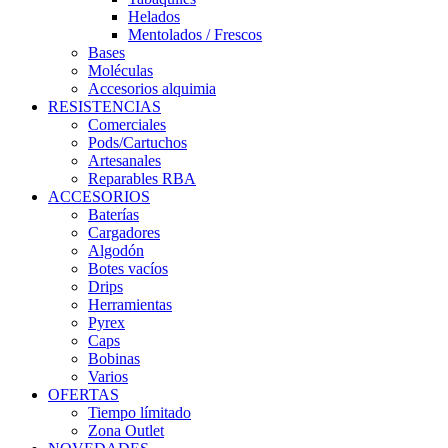
Helados
Mentolados / Frescos
Bases
Moléculas
Accesorios alquimia
RESISTENCIAS
Comerciales
Pods/Cartuchos
Artesanales
Reparables RBA
ACCESORIOS
Baterías
Cargadores
Algodón
Botes vacíos
Drips
Herramientas
Pyrex
Caps
Bobinas
Varios
OFERTAS
Tiempo límitado
Zona Outlet