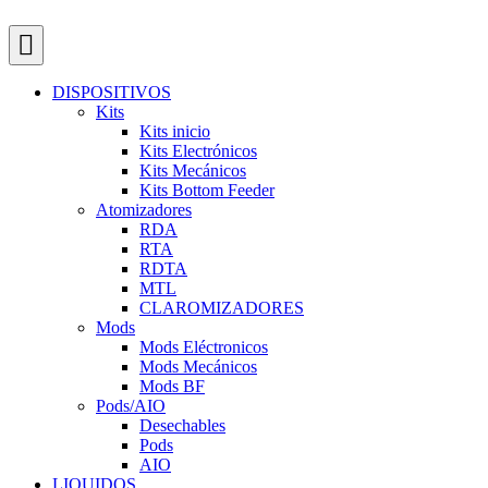
DISPOSITIVOS
Kits
Kits inicio
Kits Electrónicos
Kits Mecánicos
Kits Bottom Feeder
Atomizadores
RDA
RTA
RDTA
MTL
CLAROMIZADORES
Mods
Mods Eléctronicos
Mods Mecánicos
Mods BF
Pods/AIO
Desechables
Pods
AIO
LIQUIDOS