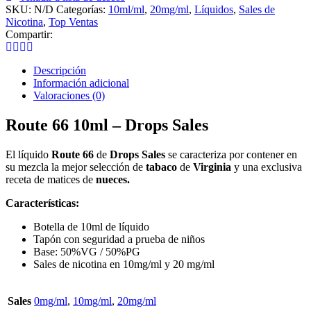
Sales
SKU:
N/D
Categorías:
10ml/ml
,
20mg/ml
,
Líquidos
,
Sales de
cantidad
Nicotina
,
Top Ventas
Compartir:
Descripción
Información adicional
Valoraciones (0)
Route 66 10ml – Drops Sales
El líquido
Route 66
de
Drops Sales
se caracteriza por contener en
su mezcla la mejor selección de
tabaco
de
Virginia
y una exclusiva
receta de matices de
nueces.
Características:
Botella de 10ml de líquido
Tapón con seguridad a prueba de niños
Base: 50%VG / 50%PG
Sales de nicotina en 10mg/ml y 20 mg/ml
Sales
0mg/ml
,
10mg/ml
,
20mg/ml