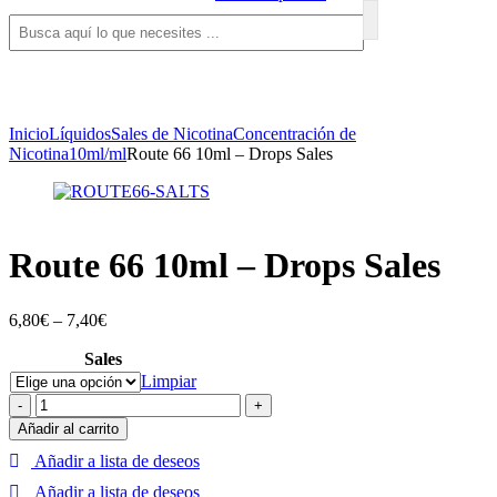
Inicio
Líquidos
Sales de Nicotina
Concentración de
Nicotina
10ml/ml
Route 66 10ml – Drops Sales
Route 66 10ml – Drops Sales
6,80
€
–
7,40
€
Sales
Limpiar
Route
-
+
66
Añadir al carrito
10ml
Añadir a lista de deseos
-
Drops
Añadir a lista de deseos