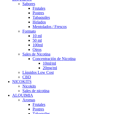
Sabores
Frutales
Postres
Tabaquiles
Helados
Mentolados / Frescos
Formato
10 ml
50 ml
100ml
Otros
Sales de Nicotina
Concentración de Nicotina
10ml/ml
20mg/ml
Líquidos Low Cost
CBD
NICOKITS
Nicokits
Sales de nicotina
ALQUIMIA
Aromas
Frutales
Postres
Tabaquiles