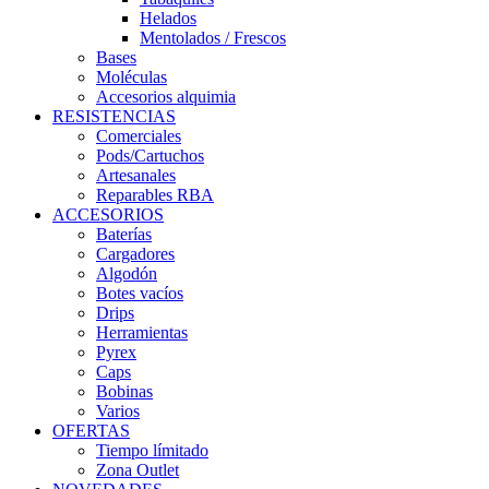
Helados
Mentolados / Frescos
Bases
Moléculas
Accesorios alquimia
RESISTENCIAS
Comerciales
Pods/Cartuchos
Artesanales
Reparables RBA
ACCESORIOS
Baterías
Cargadores
Algodón
Botes vacíos
Drips
Herramientas
Pyrex
Caps
Bobinas
Varios
OFERTAS
Tiempo límitado
Zona Outlet