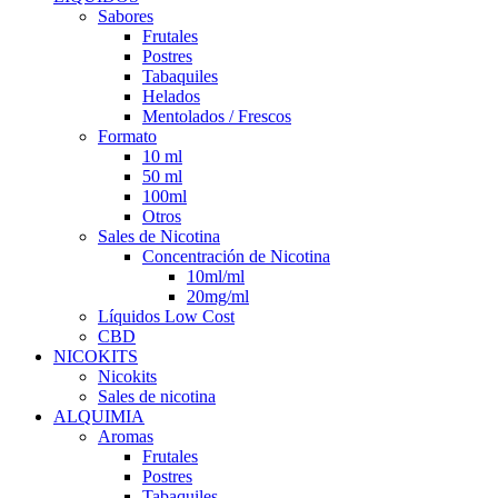
Sabores
Frutales
Postres
Tabaquiles
Helados
Mentolados / Frescos
Formato
10 ml
50 ml
100ml
Otros
Sales de Nicotina
Concentración de Nicotina
10ml/ml
20mg/ml
Líquidos Low Cost
CBD
NICOKITS
Nicokits
Sales de nicotina
ALQUIMIA
Aromas
Frutales
Postres
Tabaquiles