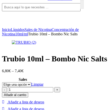
Inicio
Líquidos
Sales de Nicotina
Concentración de
Nicotina
10ml/ml
Trubio 10ml – Bombo Nic Salts
Trubio 10ml – Bombo Nic Salts
6,80
€
–
7,40
€
Sales
Limpiar
Trubio
-
+
10ml
Añadir al carrito
-
Añadir a lista de deseos
Bombo
Nic
Añadir a lista de deseos