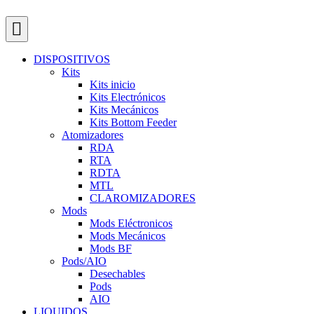
DISPOSITIVOS
Kits
Kits inicio
Kits Electrónicos
Kits Mecánicos
Kits Bottom Feeder
Atomizadores
RDA
RTA
RDTA
MTL
CLAROMIZADORES
Mods
Mods Eléctronicos
Mods Mecánicos
Mods BF
Pods/AIO
Desechables
Pods
AIO
LIQUIDOS