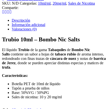
Salts
SKU:
N/D
Categorías:
10ml/ml
,
20mg/ml
,
Sales de Nicotina
cantidad
Compartir:
Descripción
Información adicional
Valoraciones (0)
Trubio 10ml – Bombo Nic Salts
El líquido
Trubio
de la gama
Tabaquiles
de
Bombo
Nic
Salts
contiene un sabor a hojas de
tabaco rubio
de aroma intenso,
redondeado con finas trazas de
cáscara de nuez
y notas de
barrica
de Jerez
, donde se pueden apreciar distintas especias y matices de
trufa
.
Características:
Botella PET de 10ml de líquido
Tapón a prueba de niños
Base: 50%VG / 50%PG
Sales de nicotina: 10 y 20 mg/ml