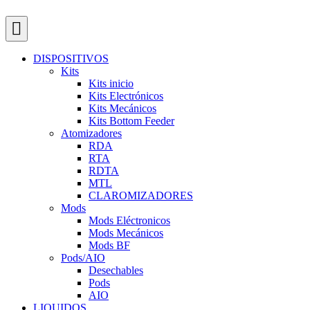
DISPOSITIVOS
Kits
Kits inicio
Kits Electrónicos
Kits Mecánicos
Kits Bottom Feeder
Atomizadores
RDA
RTA
RDTA
MTL
CLAROMIZADORES
Mods
Mods Eléctronicos
Mods Mecánicos
Mods BF
Pods/AIO
Desechables
Pods
AIO
LIQUIDOS