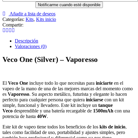
Añadir a lista de deseos
Categorías:
Kits
,
Kits inicio
Compartir:
Descripción
Valoraciones (0)
Veco One (Silver) – Vaporesso
El
Veco One
incluye todo lo que necesitas para
iniciarte
en el
vapeo de la mano de una de las mejores marcas del momento como
es
Vaporesso
. Su aspecto metálico, futurista y elegante lo hacen
perfecto para cualquier persona que quiera
iniciarse
con un kit
simple, funcional y llevadero. Este kit incluye un
tanque
Veco
desprendible y una batería recargable de
1500mAh
con una
potencia de hasta
40W
.
Este kit de vapeo tiene todos los beneficios de los
kits de inicio
,
tales como facilidad de uso, portabilidad y ajustes simples, pero
también luce profesional y diferencial como ya nos tiene