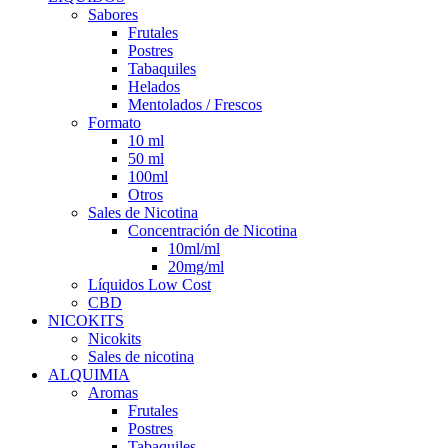
Sabores
Frutales
Postres
Tabaquiles
Helados
Mentolados / Frescos
Formato
10 ml
50 ml
100ml
Otros
Sales de Nicotina
Concentración de Nicotina
10ml/ml
20mg/ml
Líquidos Low Cost
CBD
NICOKITS
Nicokits
Sales de nicotina
ALQUIMIA
Aromas
Frutales
Postres
Tabaquiles