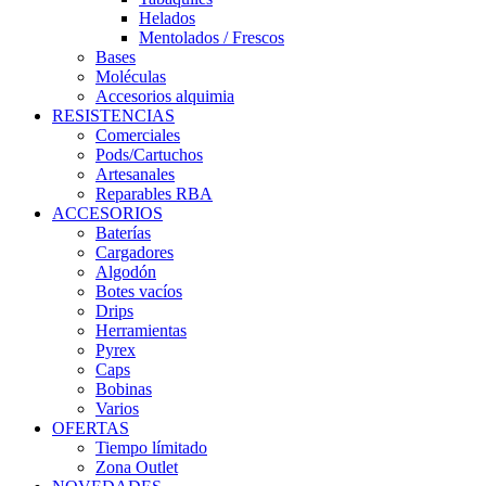
Helados
Mentolados / Frescos
Bases
Moléculas
Accesorios alquimia
RESISTENCIAS
Comerciales
Pods/Cartuchos
Artesanales
Reparables RBA
ACCESORIOS
Baterías
Cargadores
Algodón
Botes vacíos
Drips
Herramientas
Pyrex
Caps
Bobinas
Varios
OFERTAS
Tiempo límitado
Zona Outlet