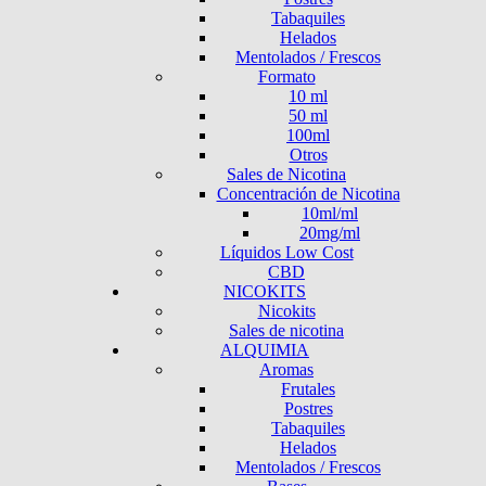
Tabaquiles
Helados
Mentolados / Frescos
Formato
10 ml
50 ml
100ml
Otros
Sales de Nicotina
Concentración de Nicotina
10ml/ml
20mg/ml
Líquidos Low Cost
CBD
NICOKITS
Nicokits
Sales de nicotina
ALQUIMIA
Aromas
Frutales
Postres
Tabaquiles
Helados
Mentolados / Frescos