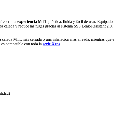
ofrecer una
experiencia MTL
práctica, fluida y fácil de usar. Equipado
ada calada y reduce las fugas gracias al sistema SSS Leak-Resistant 2.0.
na calada MTL más cerrada o una inhalación más aireada, mientras que el i
i es compatible con toda la
serie Xros
.
lidad)