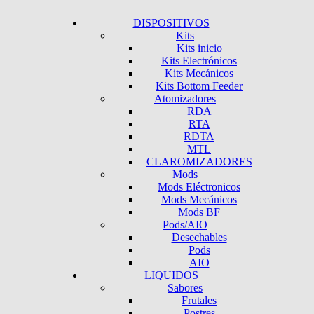
DISPOSITIVOS
Kits
Kits inicio
Kits Electrónicos
Kits Mecánicos
Kits Bottom Feeder
Atomizadores
RDA
RTA
RDTA
MTL
CLAROMIZADORES
Mods
Mods Eléctronicos
Mods Mecánicos
Mods BF
Pods/AIO
Desechables
Pods
AIO
LIQUIDOS
Sabores
Frutales
Postres