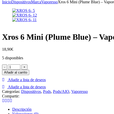
Inicio
Dispositivos
Marca
Vaporesso
Xros 6 Mini (Plume Blue) – Vapor
Xros 6 Mini (Plume Blue) – Vap
18,90
€
5 disponibles
Xros
-
+
6
Añadir al carrito
Mini
Añadir a lista de deseos
(Plume
Blue)
Añadir a lista de deseos
-
Categorías:
Dispositivos
,
Pods
,
Pods/AIO
,
Vaporesso
Vaporesso
Compartir:
cantidad
Descripción
Valoraciones (0)