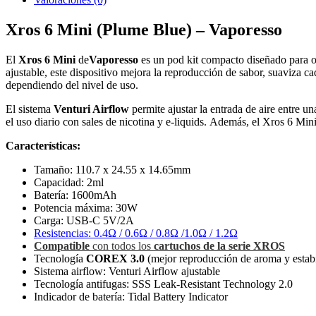
Xros 6 Mini (Plume Blue) – Vaporesso
El
Xros 6 Mini
de
Vaporesso
es un pod kit compacto diseñado para 
ajustable, este dispositivo mejora la reproducción de sabor, suaviza c
dependiendo del nivel de uso.
El sistema
Venturi Airflow
permite ajustar la entrada de aire entre u
el uso diario con sales de nicotina y e-liquids. Además, el Xros 6 Min
Características:
Tamaño: 110.7 x 24.55 x 14.65mm
Capacidad: 2ml
Batería: 1600mAh
Potencia máxima: 30W
Carga: USB-C 5V/2A
Resistencias: 0.4Ω / 0.6Ω / 0.8Ω /1.0Ω / 1.2Ω
Compatible
con todos los
cartuchos de la serie XROS
Tecnología
COREX 3.0
(mejor reproducción de aroma y estabi
Sistema airflow: Venturi Airflow ajustable
Tecnología antifugas: SSS Leak-Resistant Technology 2.0
Indicador de batería: Tidal Battery Indicator