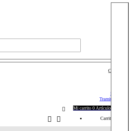
Conectarse
Login
Mi cuenta
Tramitar pedido
Mi carrito
0
Artículos
0,00
€
Carrito vacío