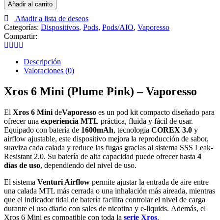
6
Añadir al carrito
Mini
Añadir a lista de deseos
(Plume
Categorías:
Dispositivos
,
Pods
,
Pods/AIO
,
Vaporesso
Pink)
Compartir:
-
Vaporesso
cantidad
Descripción
Valoraciones (0)
Xros 6 Mini (Plume Pink) – Vaporesso
El
Xros 6 Mini
de
Vaporesso
es un pod kit compacto diseñado para
ofrecer una
experiencia MTL
práctica, fluida y fácil de usar.
Equipado con batería de
1600mAh
, tecnología
COREX 3.0
y
airflow ajustable, este dispositivo mejora la reproducción de sabor,
suaviza cada calada y reduce las fugas gracias al sistema SSS Leak-
Resistant 2.0. Su batería de alta capacidad puede ofrecer hasta
4
días de uso
, dependiendo del nivel de uso.
El sistema
Venturi Airflow
permite ajustar la entrada de aire entre
una calada MTL más cerrada o una inhalación más aireada, mientras
que el indicador tidal de batería facilita controlar el nivel de carga
durante el uso diario con sales de nicotina y e-liquids. Además, el
Xros 6 Mini es compatible con toda la
serie Xros
.