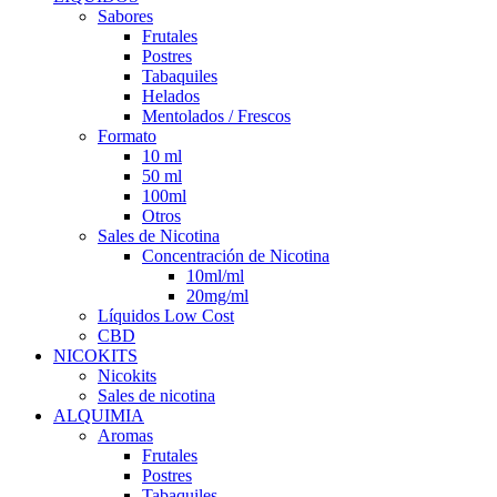
Sabores
Frutales
Postres
Tabaquiles
Helados
Mentolados / Frescos
Formato
10 ml
50 ml
100ml
Otros
Sales de Nicotina
Concentración de Nicotina
10ml/ml
20mg/ml
Líquidos Low Cost
CBD
NICOKITS
Nicokits
Sales de nicotina
ALQUIMIA
Aromas
Frutales
Postres
Tabaquiles