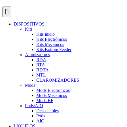
DISPOSITIVOS
Kits
Kits inicio
Kits Electrónicos
Kits Mecánicos
Kits Bottom Feeder
Atomizadores
RDA
RTA
RDTA
MTL
CLAROMIZADORES
Mods
Mods Eléctronicos
Mods Mecánicos
Mods BF
Pods/AIO
Desechables
Pods
AIO
LIQUIDOS