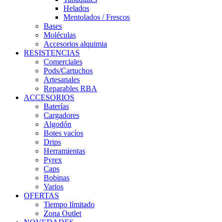
Helados
Mentolados / Frescos
Bases
Moléculas
Accesorios alquimia
RESISTENCIAS
Comerciales
Pods/Cartuchos
Artesanales
Reparables RBA
ACCESORIOS
Baterías
Cargadores
Algodón
Botes vacíos
Drips
Herramientas
Pyrex
Caps
Bobinas
Varios
OFERTAS
Tiempo límitado
Zona Outlet