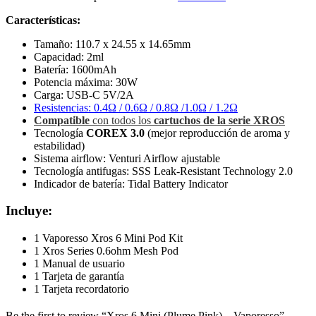
Características:
Tamaño: 110.7 x 24.55 x 14.65mm
Capacidad: 2ml
Batería: 1600mAh
Potencia máxima: 30W
Carga: USB-C 5V/2A
Resistencias: 0.4Ω / 0.6Ω / 0.8Ω /1.0Ω / 1.2Ω
Compatible
con todos los
cartuchos de la serie XROS
Tecnología
COREX 3.0
(mejor reproducción de aroma y
estabilidad)
Sistema airflow: Venturi Airflow ajustable
Tecnología antifugas: SSS Leak-Resistant Technology 2.0
Indicador de batería: Tidal Battery Indicator
Incluye:
1 Vaporesso Xros 6 Mini Pod Kit
1 Xros Series 0.6ohm Mesh Pod
1 Manual de usuario
1 Tarjeta de garantía
1 Tarjeta recordatorio
Be the first to review “Xros 6 Mini (Plume Pink) – Vaporesso”